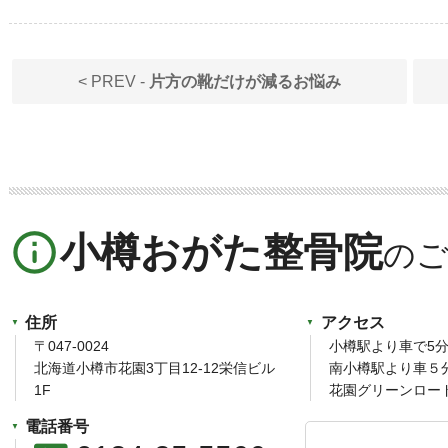
< PREV -
片方の靴だけが減るお悩み
info_outline
小樽おがた整骨院
住所
アクセス
〒047-0024
小樽駅より車で5
北海道小樽市花園3丁目12-12栄信ビル
南小樽駅より車５
1F
花園グリーンロー
電話番号