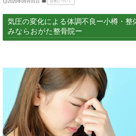
folder
query_builder
2020年09月01日
症状について
気圧の変化による体調不良ー小樽・整
みならおがた整骨院ー