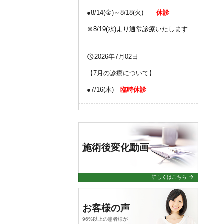
●8/14(金)～8/18(火)
休診
※8/19(水)より通常診療いたします
query_builder
2026年7月02日
【7月の診療について】
●7/16(木)
臨時休診
query_builder
2026年4月24日
【6月の診療について】
施術後変化動画
●6/13
(土)
13:00までの診療
(研修
会のため)
●6/22(月)
臨時休診
arrow_forward
詳しくはこちら
query_builder
2026年4月03日
お客様の声
96%以上の患者様が
【4月の診療について】