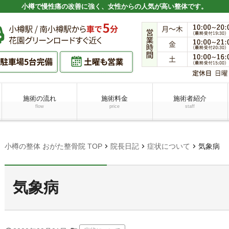
小樽で慢性痛の改善に強く、女性からの人気が高い整体です。
施術の流れ
施術料金
施術者紹介
flow
price
staff
chevron_right
chevron_right
chevron_right
小樽の整体 おがた整骨院 TOP
院長日記
症状について
気象病
気象病