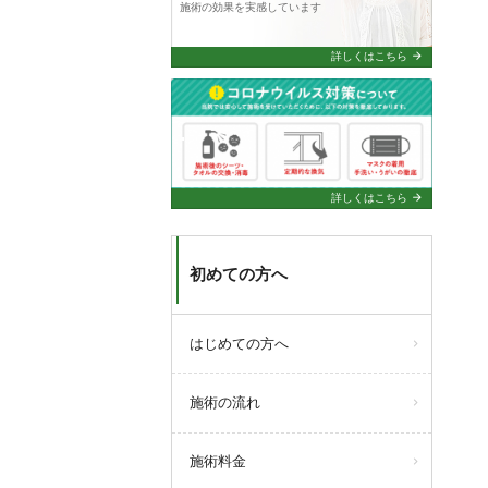
施術の効果を実感しています
●4/20(月)
臨時休診
arrow_forward
詳しくはこちら
query_builder
2026年2月12日
.
【３月の診療について】
●3/7
(土)
13:00まで
の診療
●3/21
(土)
臨時休診
arrow_forward
詳しくはこちら
初めての方へ
はじめての方へ
施術の流れ
施術料金