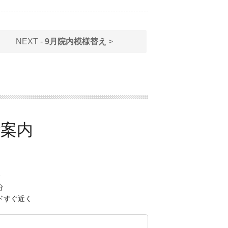
NEXT -
9月院内模様替え
>
分
分
ドすぐ近く