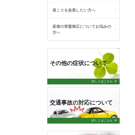
肩こりを改善したい方へ
産後の骨盤矯正についてお悩みの
方へ
その他の症状について
arrow_forward
詳しくはこちら
交通事故の対応について
arrow_forward
詳しくはこちら