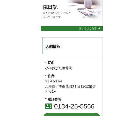
院日記
日々の気付いたことなど
綴っていきます
arrow_forward
詳しくはこちら
店舗情報
院名
小樽おがた整骨院
住所
〒047-0024
北海道小樽市花園3丁目12-12栄信
ビル1F
電話番号
contact_phone
0134-25-5566