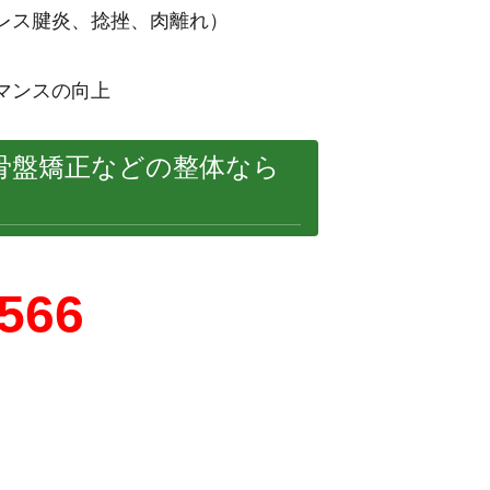
レス腱炎、捻挫、肉離れ）
マンスの向上
骨盤矯正などの整体なら
5566