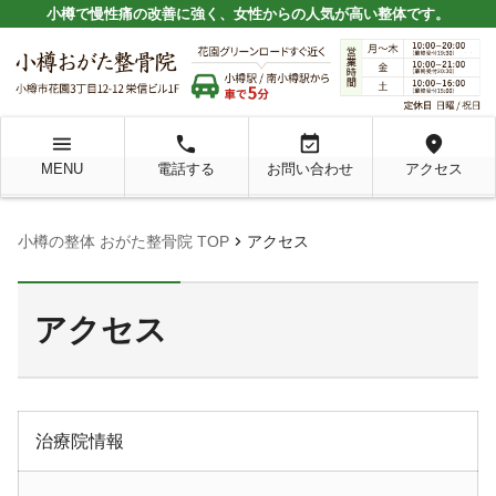
小樽で慢性痛の改善に強く、女性からの人気が高い整体です。
menu
local_phone
event_available
location_on
MENU
電話する
お問い合わせ
アクセス
chevron_right
小樽の整体 おがた整骨院 TOP
アクセス
アクセス
治療院情報