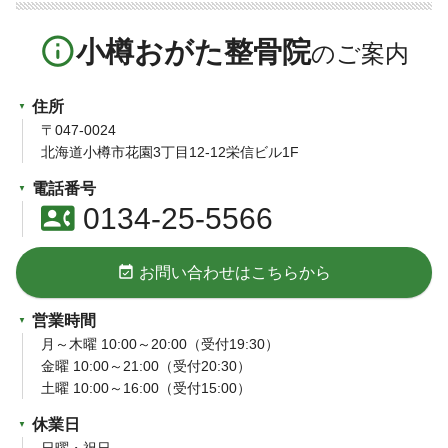
info_outline
小樽おがた整骨院