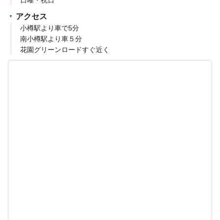
住所
〒047-0024
北海道小樽市花園3丁目12-12栄信ビル1F
電話番号
contact_phone
0134-25-5566
event_available
お問い合わせはこちらから
営業時間
月～木曜 10:00～20:00（受付19:30）
金曜 10:00～21:00（受付20:30）
土曜 10:00～16:00（受付15:00）
休業日
日曜・祝日
アクセス
小樽駅より車で5分