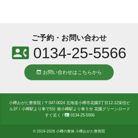
ご予約・お問い合わせ
contact_phone
0134-25-5566
event_available
お問い合わせはこちらから
小樽おがた整骨院 / 〒047-0024 北海道小樽市花園3丁目12-12栄信ビ
ル1F / 小樽駅より車で5分 南小樽駅より車５分 花園グリーンロード
contact_phone
すぐ近く /
0134-25-5566
© 2019-2026
小樽の整体 小樽おがた整骨院