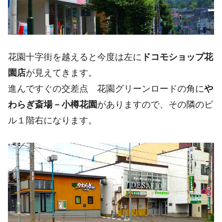
花園十字街を越えると今度は左に
ドコモショップ花
園店
が見えてきます。
進んですぐの交差点 花園グリーンロードの角に
や
わらぎ斎場－小樽花園
がありますので、その隣のビ
ル１階右になります。