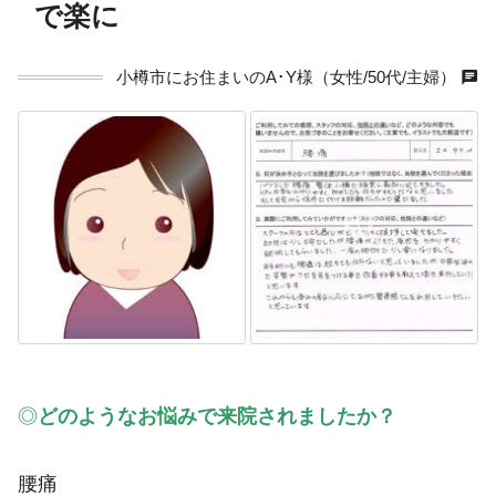
で楽に
chat
小樽市にお住まいのA･Y様（女性/50代/主婦）
◎
どのようなお悩みで来院されましたか？
腰痛