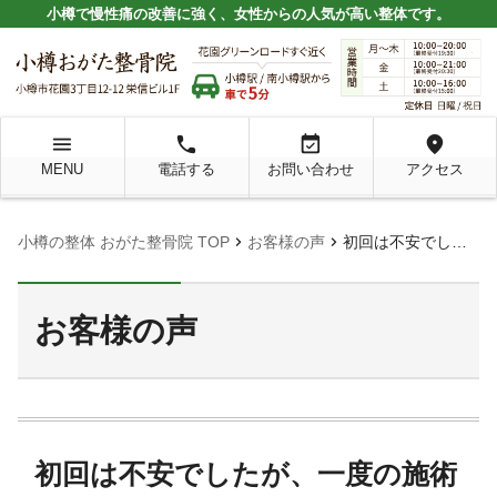
小樽で慢性痛の改善に強く、女性からの人気が高い整体です。
menu
local_phone
event_available
location_on
MENU
電話する
お問い合わせ
アクセス
chevron_right
chevron_right
小樽の整体 おがた整骨院 TOP
お客様の声
初回は不安でしたが、一度の施術で楽に
お客様の声
初回は不安でしたが、一度の施術