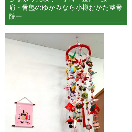
肩・骨盤のゆがみなら小樽おがた整骨
院ー