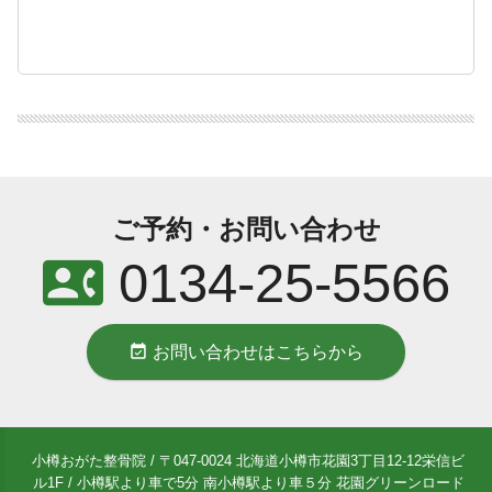
ご予約・お問い合わせ
contact_phone
0134-25-5566
event_available
お問い合わせはこちらから
小樽おがた整骨院 / 〒047-0024 北海道小樽市花園3丁目12-12栄信ビ
ル1F / 小樽駅より車で5分 南小樽駅より車５分 花園グリーンロード