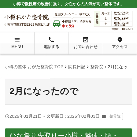
小樽で慢性痛の改善に強く、女性からの人気が高い整体です。
menu
local_phone
event_available
location_on
MENU
電話する
お問い合わせ
アクセス
chevron_right
chevron_right
chevron_right
小樽の整体 おがた整骨院 TOP
院長日記
整骨院
2月になったので
2月になったので
query_builder
update
2025年01月21日
-
更新日 : 2025年02月03日
folder
整骨院
ひな祭り先取りー小樽・整体・腰・