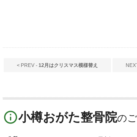
< PREV -
12月はクリスマス模様替え
NEX
info_outline
小樽おがた整骨院