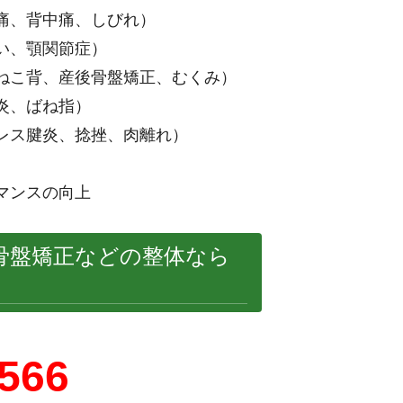
痛、背中痛、しびれ）
い、顎関節症）
ねこ背、産後骨盤矯正、むくみ）
炎、ばね指）
レス腱炎、捻挫、肉離れ）
マンスの向上
骨盤矯正などの整体なら
5566