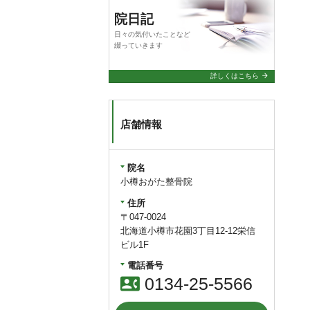
院日記
日々の気付いたことなど
綴っていきます
arrow_forward
詳しくはこちら
店舗情報
院名
小樽おがた整骨院
住所
〒047-0024
北海道小樽市花園3丁目12-12栄信
ビル1F
電話番号
contact_phone
0134-25-5566