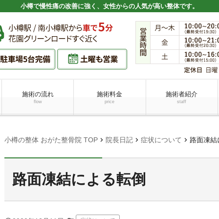
小樽で慢性痛の改善に強く、女性からの人気が高い整体です。
施術の流れ
施術料金
施術者紹介
flow
price
staff
chevron_right
chevron_right
chevron_right
小樽の整体 おがた整骨院 TOP
院長日記
症状について
路面凍結
路面凍結による転倒