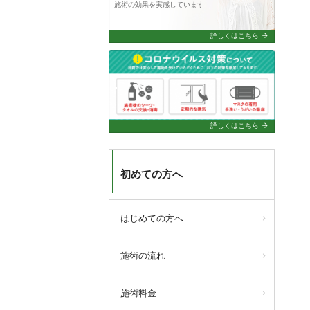
施術の効果を実感しています
●4/20(月)
臨時休診
arrow_forward
詳しくはこちら
query_builder
2026年2月12日
.
【３月の診療について】
●3/7
(土)
13:00まで
の診療
●3/21
(土)
臨時休診
arrow_forward
詳しくはこちら
初めての方へ
はじめての方へ
施術の流れ
施術料金