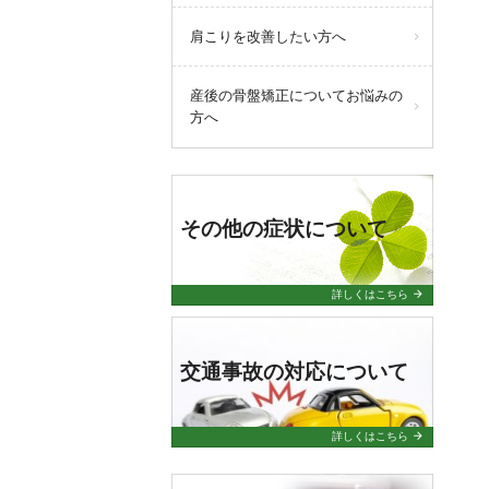
肩こりを改善したい方へ
産後の骨盤矯正についてお悩みの
方へ
その他の症状について
arrow_forward
詳しくはこちら
交通事故の対応について
arrow_forward
詳しくはこちら