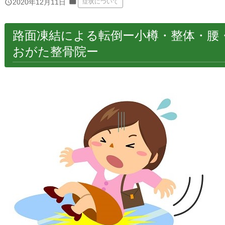
folder
query_builder
2020年12月11日
症状について
路面凍結による転倒ー小樽・整体・腰
おがた整骨院ー