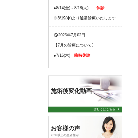
●8/14(金)～8/18(火)
休診
※8/19(水)より通常診療いたします
query_builder
2026年7月02日
【7月の診療について】
●7/16(木)
臨時休診
query_builder
2026年4月24日
【6月の診療について】
施術後変化動画
●6/13
(土)
13:00までの診療
(研修
会のため)
●6/22(月)
臨時休診
arrow_forward
詳しくはこちら
query_builder
2026年4月03日
お客様の声
96%以上の患者様が
【4月の診療について】