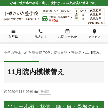
小樽で慢性痛の改善に強く、女性からの人気が高い整体です。
menu
local_phone
event_available
location_on
MENU
電話する
お問い合わせ
アクセス
chevron_right
chevron_right
chevron_right
小樽の整体 おがた整骨院 TOP
院長日記
整骨院
11月院内模様替え
11月院内模様替え
query_builder
2020年11月09日
folder
整骨院
11月ー小樽・整体・腰・肩・骨盤のゆ