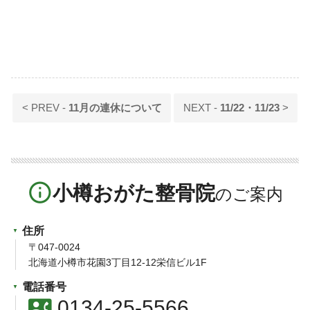
< PREV -
11月の連休について
NEXT -
11/22・11/23
>
info_outline
小樽おがた整骨院
住所
〒047-0024
北海道小樽市花園3丁目12-12栄信ビル1F
電話番号
contact_phone
0134-25-5566